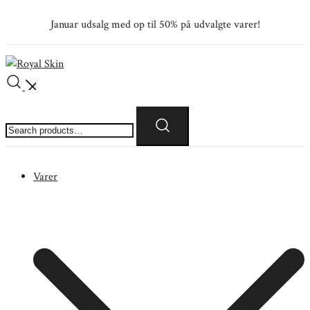
Skip
Januar udsalg med op til 50% på udvalgte varer!
to
content
Royal Skin
Skind- og pelsforretning
Search
for:
Varer