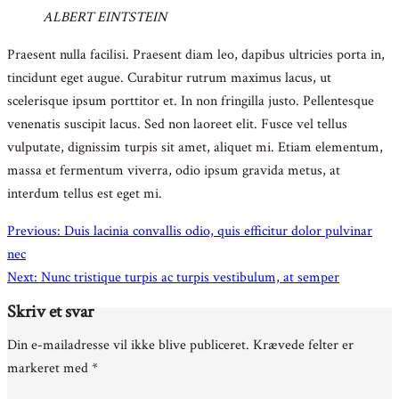
ALBERT EINTSTEIN
Praesent nulla facilisi. Praesent diam leo, dapibus ultricies porta in,
tincidunt eget augue. Curabitur rutrum maximus lacus, ut
scelerisque ipsum porttitor et. In non fringilla justo. Pellentesque
venenatis suscipit lacus. Sed non laoreet elit. Fusce vel tellus
vulputate, dignissim turpis sit amet, aliquet mi. Etiam elementum,
massa et fermentum viverra, odio ipsum gravida metus, at
interdum tellus est eget mi.
Indlægsnavigation
Previous:
Duis lacinia convallis odio, quis efficitur dolor pulvinar
nec
Next:
Nunc tristique turpis ac turpis vestibulum, at semper
Skriv et svar
Din e-mailadresse vil ikke blive publiceret.
Krævede felter er
markeret med
*