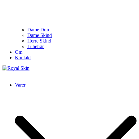
Dame Dun
Dame Skind
Herre Skind
Tilbehør
Om
Kontakt
Royal Skin
Skind- og pelsforretning
Varer