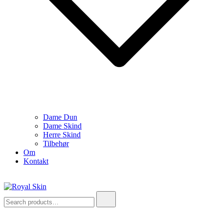
Dame Dun
Dame Skind
Herre Skind
Tilbehør
Om
Kontakt
Search
Royal Skin
Skind- og pelsforretning
for: