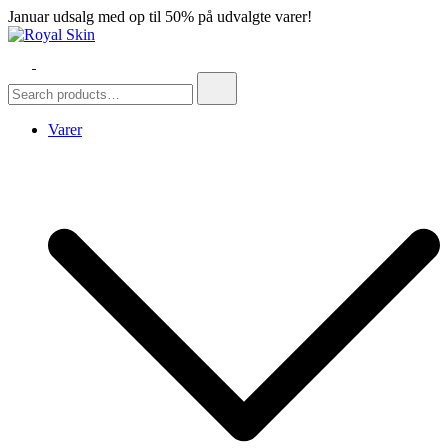
Skip
Januar udsalg med op til 50% på udvalgte varer!
to
content
Royal Skin
Skind- og pelsforretning
Search
for:
Varer